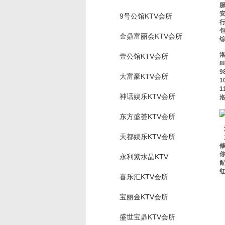
服
安
9号公馆KTV会所
包
金鼎富丽会KTV会所
壹公馆KTV会所
8
9
大富豪KTV会所
1
1
神话娱乐KTV会所
洛
东方盛荟KTV会所
天都娱乐KTV会所
永利紫水晶KTV
喜乐汇KTV会所
宝丽金KTV会所
盛世宝鼎KTV会所