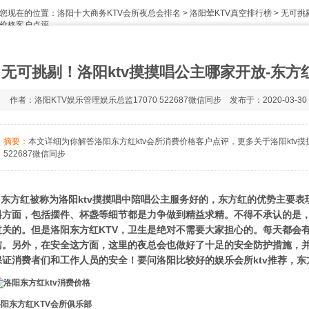
您现在的位置：
洛阳十大商务KTV会所夜总会排名
>
洛阳荤KTV真空排行榜
> 无可挑
价格客户点评
无可挑剔！洛阳ktv摸摸唱公主哪家开放-东方
作者：洛阳KTV娱乐管理娱乐总监17070 522687微信同步 发布于：2020-03-30 
摘要：
本文详细为你解答洛阳东方红ktv会所消费价格客户点评，更多关于洛阳ktv摸
522687微信同步
东方红被称为洛阳ktv摸摸唱中陪唱公主服务好的，东方红的优势主要表
料方面，包括摆件、杯盏等细节都是力争做到精益求精。不得不承认的是
过关的。但是洛阳东方红KTV，卫生是绝对不需要大家担心的。每天都会
洁。另外，在安全这方面，这里的夜总会也做好了十足的安全防护措施，
保证消费者们和工作人员的安全！要问洛阳比较好的娱乐会所ktv推荐，
洛阳东方红KTV会所俱乐部