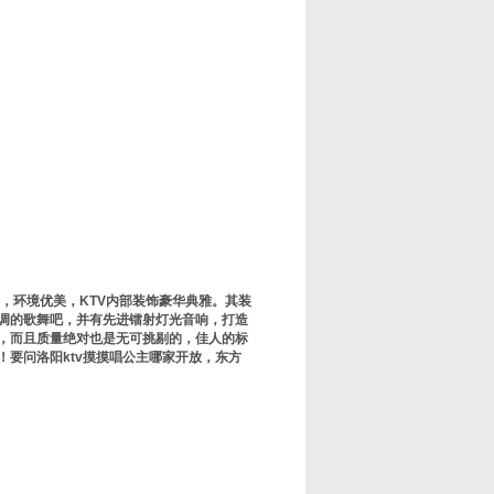
，环境优美，KTV内部装饰豪华典雅。其装
情调的歌舞吧，并有先进镭射灯光音响，打造
多，而且质量绝对也是无可挑剔的，佳人的标
要问洛阳ktv摸摸唱公主哪家开放，东方