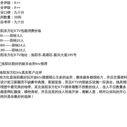
务评级：A++
全评级：A++
行业口碑：九十分
间数量：38间
综合考评：九十分
洛阳东方红KTV包厢消费价格
80——容纳 8人
80——容纳10人
080——容纳14人
180——容纳18人
阳东方红KTV地址：洛阳市-高港区-振兴大道195号
洛阳东方红ktv真实客户点评
东方红是洛阳最好玩开放ktv摸摸唱公主多的会所，整体服务都很给力，并且交通便利
修设计前卫新颖而不缺豪华典雅、富丽堂皇，而且KTV内部娱乐设施一应俱全。独具
你理想中最完美的地带。其次洛阳东方红KTV拥有着数不胜数的佳人，佳人不仅数量
配都是网红颜值，模特身材。并且这里的佳人性格开放，善解人意，绝对让你玩的开心！
红绝对是你最好的选择！