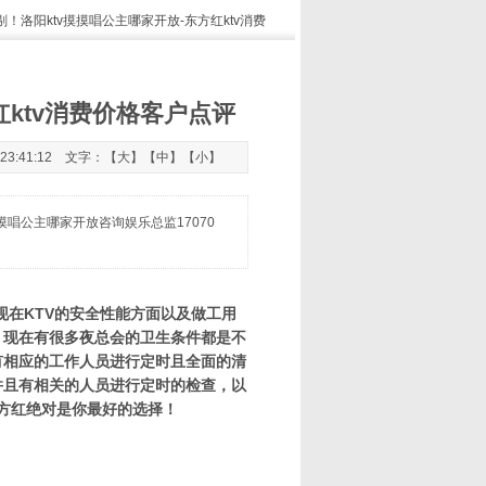
剔！洛阳ktv摸摸唱公主哪家开放-东方红ktv消费
红ktv消费价格客户点评
23:41:12 文字：【
大
】【
中
】【
小
】
摸唱公主哪家开放咨询娱乐总监17070
现在KTV的安全性能方面以及做工用
，现在有很多夜总会的卫生条件都是不
有相应的工作人员进行定时且全面的清
并且有相关的人员进行定时的检查，以
东方红绝对是你最好的选择！