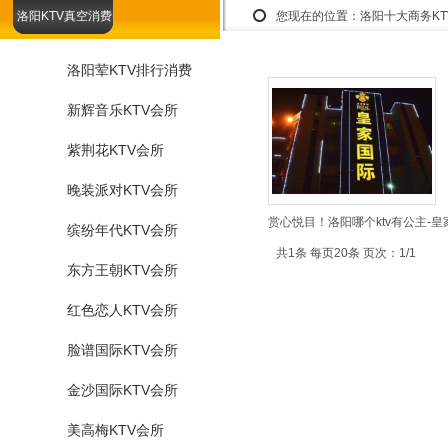
洛阳KTV真空消费
您现在的位置：
洛阳十大商务K
洛阳荤KTV排行消费
新辉音乐KTV会所
紫荆花KTV会所
晚装派对KTV会所
赏心悦目！洛阳哪个ktv有公主-皇
缤纷年代KTV会所
共1条 每页20条 页次：1/1
东方王朝KTV会所
红色恋人KTV会所
脸谱国际KTV会所
金沙国际KTV会所
美高梅KTV会所