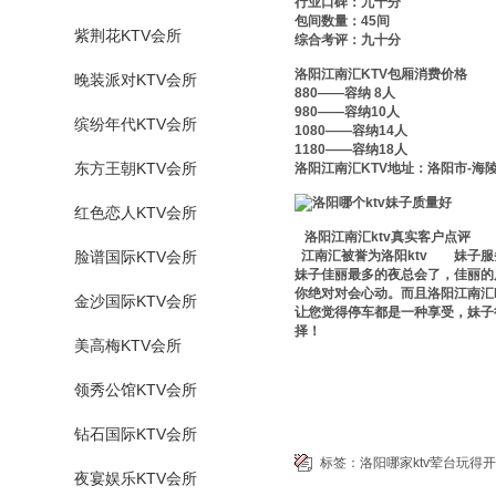
行业口碑：九十分
包间数量：45间
紫荆花KTV会所
综合考评：九十分
洛阳江南汇KTV包厢消费价格
晚装派对KTV会所
880——容纳 8人
980——容纳10人
缤纷年代KTV会所
1080——容纳14人
1180——容纳18人
东方王朝KTV会所
洛阳江南汇KTV地址：洛阳市-海陵
红色恋人KTV会所
洛阳江南汇ktv真实客户点评
脸谱国际KTV会所
江南汇被誉为洛阳ktv
裸台
妹子服
妹子佳丽最多的夜总会了，佳丽的
你绝对对会心动。而且洛阳江南汇
金沙国际KTV会所
让您觉得停车都是一种享受，妹子
择！
美高梅KTV会所
领秀公馆KTV会所
钻石国际KTV会所
标签：
洛阳哪家ktv荤台玩得
夜宴娱乐KTV会所