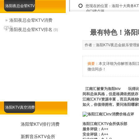
洛阳夜总会荤KTV
您现在的位置：
洛阳十大商务K
户口碑点评
洛阳夜总会荤KTV消费
(357)
洛阳夜总会荤KTV排名
(9)
最有特色！洛阳哪
作者：洛阳KTV夜总会娱乐管理娱乐总监
摘要：
本文详细为你解答洛阳江南
微信同步！
江南汇被誉为洛阳ktv
裸台
玩得
间和总体风格，但是格调依然犹存
江南汇KTV资源丰富，而且风格
如火，你值得拥有。要问洛阳哪家k
洛阳KTV真空消费
洛阳荤KTV排行消费
洛阳江南汇KTV会所俱乐部
服务评级：A++
安全评级：A++
新辉音乐KTV会所